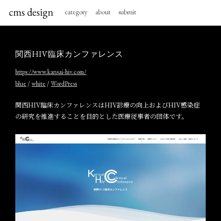
category
about
submit
関西HIV臨床カンファレンス
https://www.kansai-hiv.com/
/
/
blue
white
WordPress
関西HIV臨床カンファレンスはHIV診療の向上およびHIV感染症
の研究を推進することを目的とした医療従事者の団体です。