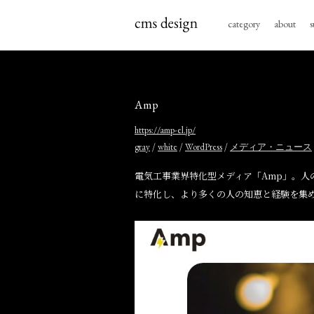
category
about
s
Amp
https://amp-el.jp/
/
/
/
gray
white
WordPress
メディア・ニュース
電気工事業界特化型メディア「Amp」。
に特化し、より多くの人の知恵と経験を集