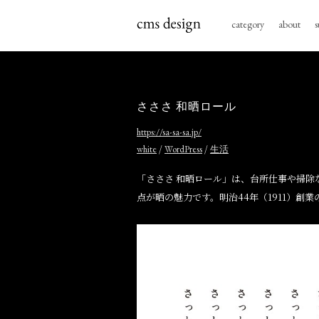
category
about
s
さささ 和晒ロール
https://sa-sa-sa.jp/
/
/
white
WordPress
生活
「さささ 和晒ロール」は、台所仕事や掃
点が晒の魅力です。明治44年（1911）創