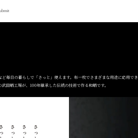
ubmit
除など毎日の暮らしで「さっと」使えます。布一枚でさまざまな用途に応用で
業の武田晒工場が、100年継承した伝統の技術で作る和晒です。