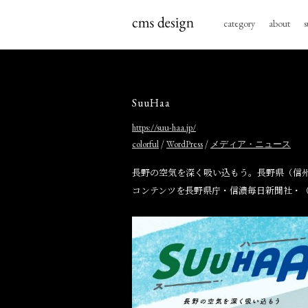
category
about
s
SuuHaa
https://suu-haa.jp/
/
/
colorful
WordPress
メディア・ニュース
長野の空気を深く吸い込もう。長野県（信
コンテンツを長野県庁・信濃毎日新聞社・（