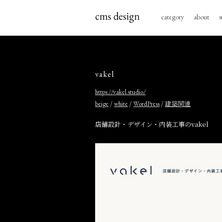
category
about
s
vakel
https://vakel.studio/
/
/
/
beige
white
WordPress
建築関連
店舗設計・デザイン・内装工事のvakel