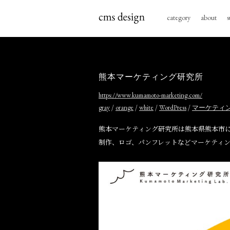
category
about
s
熊本マーケティング研究所
https://www.kumamoto-marketing.com/
/
/
/
/
gray
orange
white
WordPress
マーケティ
熊本マーケティング研究所は熊本県熊本市
制作、ロゴ、パンフレットなどマーケティ