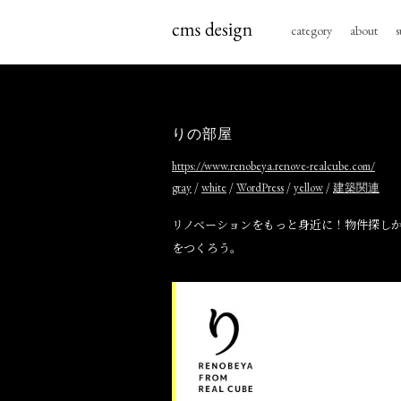
category
about
s
りの部屋
https://www.renobeya.renove-realcube.com/
/
/
/
/
gray
white
WordPress
yellow
建築関連
リノベーションをもっと身近に！物件探し
をつくろう。