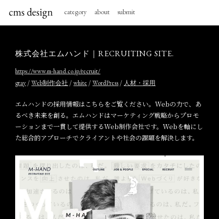
category
about
submit
株式会社エムハンド｜RECRUITING SITE.
https://www.m-hand.co.jp/recruit/
/
/
/
/
gray
Web制作会社
white
WordPress
人材・採用
エムハンドの採用情報はこちらをご覧ください。Webの力で、あ
るべき未来を創る。エムハンドはマーケティング戦略からプロモ
ーションまで一貫して提供するWeb制作会社です。Webを軸にし
た総合的アプローチでクライアントや社会の課題を解決します。