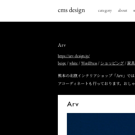
category
about
s
Arv
https://arv-design.jp/
/
/
/
/
beige
white
WordPress
ショッピング
家具
熊本の北欧インテリアショップ「Arv」で
アコーディネートも行っております。おし