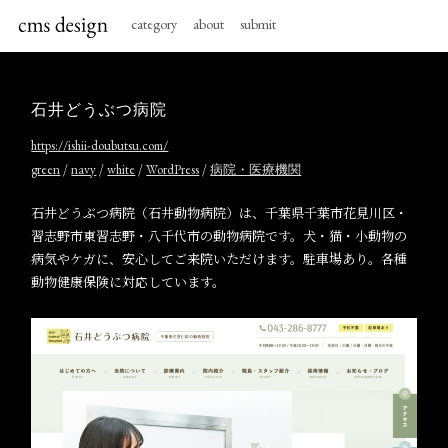
category
about
submit
石井どうぶつ病院
https://ishii-doubutsu.com/
/
/
/
/
green
navy
white
WordPress
病院・医療機関
石井どうぶつ病院（石井動物病院）は、千葉県千葉市花見川区・
習志野市東習志野・八千代市の動物病院です。犬・猫・小動物の
病気やケガに、安心してご来院いただけます。駐車場あり。各種
動物健康保険に対応しています。