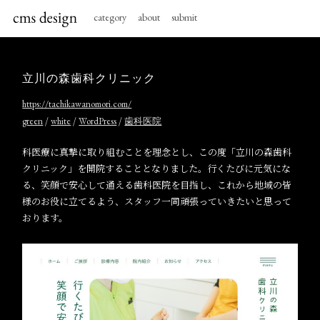
category
about
submit
立川の森歯科クリニック
https://tachikawanomori.com/
/
/
/
green
white
WordPress
歯科医院
科医療に真摯に取り組むことを理念とし、この度「立川の森歯科
クリニック」を開院することとなりました。行くたびに元気にな
る、笑顔で安心して通える歯科医院を目指し、これから地域の皆
様のお役に立てるよう、スタッフ一同頑張っていきたいと思って
おります。