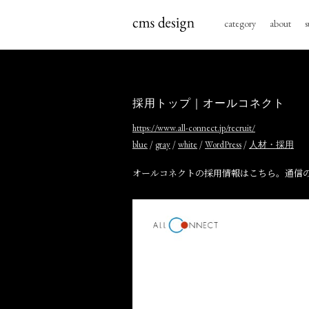
category
about
s
採用トップ｜オールコネクト
https://www.all-connect.jp/recruit/
/
/
/
/
blue
gray
white
WordPress
人材・採用
オールコネクトの採用情報はこちら。通信の