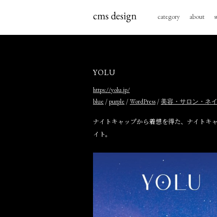
category
about
s
YOLU
https://yolu.jp/
/
/
/
blue
purple
WordPress
美容・サロン・ネ
ナイトキャップから着想を得た、ナイトキャ
イト。