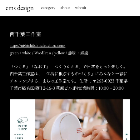
category
about
submit
西千葉工作室
https://nishichibakosakushitsu.com/
/
/
/
/
green
white
WordPress
yellow
趣味・娯楽
「つくる」「なおす」「つくりかえる」で日常をもっと楽しく。
西千葉工作室は、「生活に根ざすものづくり」にみんなと一緒に
チャレンジする、まちの工作室です。 住所 ：〒263-0023 千葉県
千葉市稲毛区緑町 2-16-3 萩原ビル1階営業時間：10:00 − 20:00