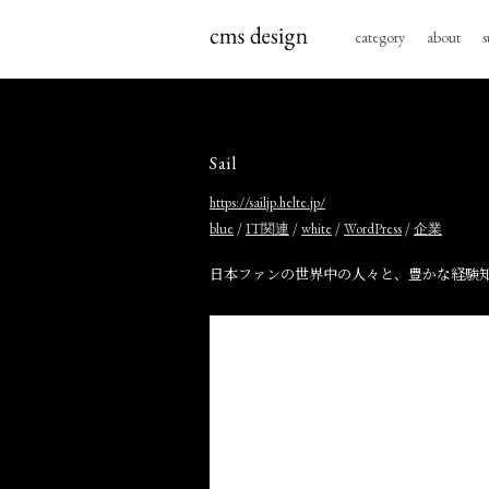
category
about
s
Sail
https://sailjp.helte.jp/
/
/
/
/
blue
IT関連
white
WordPress
企業
日本ファンの世界中の人々と、豊かな経験知