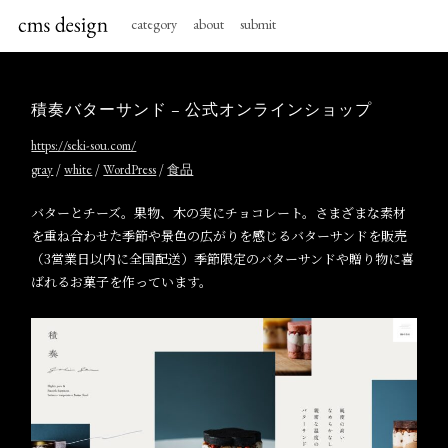
category
about
submit
積奏バターサンド – 公式オンラインショップ
https://seki-sou.com/
/
/
/
gray
white
WordPress
食品
バターとチーズ。果物、木の実にチョコレート。さまざまな素材
を重ね合わせた季節や景色の広がりを感じるバターサンドを販売
（3営業日以内に全国配送）季節限定のバターサンドや贈り物に喜
ばれるお菓子を作っています。