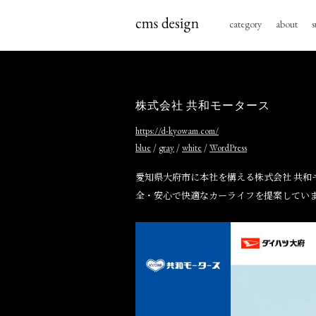
category
about
s
株式会社 共和モータース
https://d-kyowam.com/
/
/
/
blue
gray
white
WordPress
愛知県大府市に本社を構える株式会社 共
全・安心で快適なカーライフを提案してい