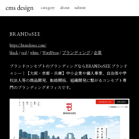
category
about
submit
BRANDoSEE
https://brandosee.com/
/
/
/
/
/
black
red
white
WordPress
ブランディング
企業
ブランドコンセプトのブランディングならBRANDoSEE ブランド
ゥシー｜【大阪・京都・兵庫】中小企業や個人事業、自治体や学
校法人等の商品開発、販路開拓、組織開発に繋がるコンセプト専
門のブランディングオフィスです。