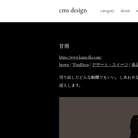
category
about
s
甘雨
https://www.kanu-fks.com/
/
/
/
brown
WordPress
デザート・スイーツ
食
切り出したどんな瞬間でもいい。しあわせな
迎えします。