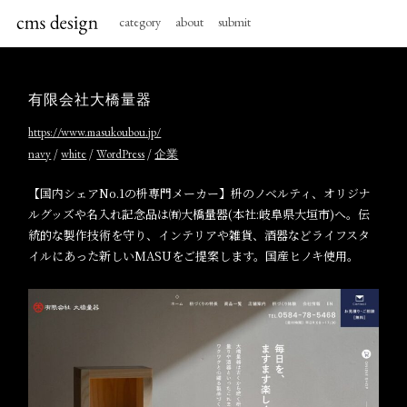
category
about
submit
有限会社大橋量器
https://www.masukoubou.jp/
/
/
/
navy
white
WordPress
企業
【国内シェアNo.1の枡専門メーカー】枡のノベルティ、オリジナ
ルグッズや名入れ記念品は㈲大橋量器(本社:岐阜県大垣市)へ。伝
統的な製作技術を守り、インテリアや雑貨、酒器などライフスタ
イルにあった新しいMASUをご提案します。国産ヒノキ使用。