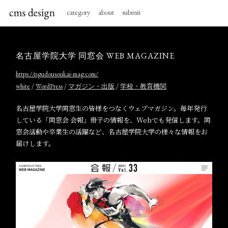
category
about
submit
名古屋学院大学 同窓会 WEB MAGAZINE
https://ngudousoukai-mag.com/
/
/
/
white
WordPress
マガジン・出版
学校・教育機関
名古屋学院大学同窓生の皆様をつなくウェブマガジン。毎年発行
している「同窓会 会報」冊子の情報を、Webでも発信します。同
窓会活動や卒業生の活躍など、名古屋学院大学の様々な情報をお
届けします。