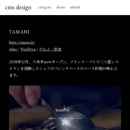
category
about
submit
TAMANI
https://tamani.jp/
/
/
white
WordPress
グルメ・飲食
2018年12月、六本木newオープン。フランス・パリで二つ星レス
トランを経験したシェフのフレンチベースのコース料理が味わえ
ます。