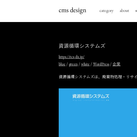
category
about
s
資源循環システムズ
https://rcs-dx.jp/
/
/
/
/
blue
green
white
WordPress
企業
資源循環システムズは、廃棄物処理・リサイ