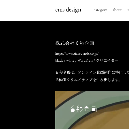
category
about
s
株式会社６秒企画
https://www.sixseconds.co.jp/
/
/
/
black
white
WordPress
クリエイター
６秒企画は、オンライン動画制作に特化し
る動画クリエイティブを生み出します。