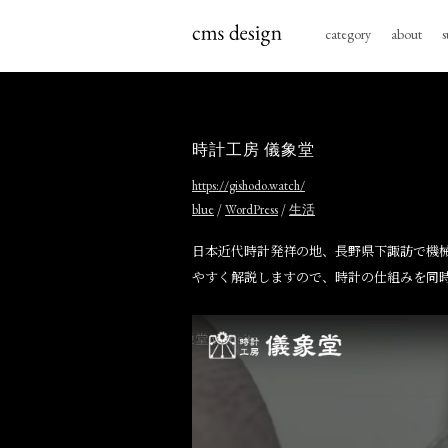
category
about
s
時計工房 儀象堂
https://gishodo.watch/
/
/
blue
WordPress
生活
日本近代時計発祥の地、長野県下諏訪で機
やすく解説しますので、時計の仕組みを同