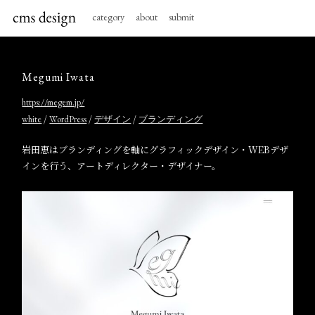
category
about
submit
Megumi Iwata
https://megem.jp/
/
/
/
white
WordPress
デザイン
ブランディング
岩田恵はブランディングを軸にグラフィックデザイン・WEBデザ
インを行う、アートディレクター・デザイナー。