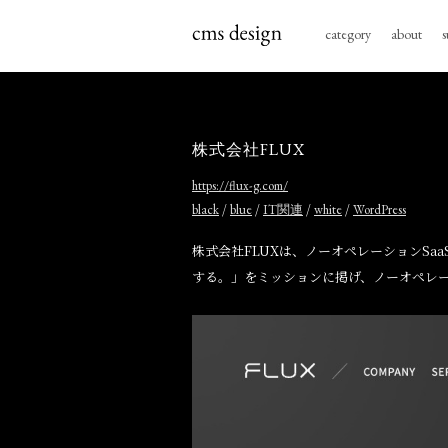
category
about
s
株式会社FLUX
https://flux-g.com/
/
/
/
/
black
blue
IT関連
white
WordPress
株式会社FLUXは、ノーオペレーションSaa
する。」をミッションに掲げ、ノーオペレー