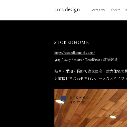
category
about
s
STOKEDHOME
https://stokedhome-ths.com/
/
/
/
/
gray
navy
white
WordPress
建築関連
岐阜・愛知・長野で注文住宅・建売住宅の購
と直接打ち合わせを行い、一人ひとりにフ