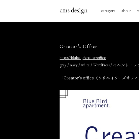
category
about
s
Creator’s Office
https://bluba.jp/creatorsoffice
/
/
/
/
gray
navy
white
WordPress
イベント・レ
「Creator’s office（クリエイ