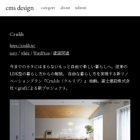
category
about
submit
Crulib
https://crulib.jp/
/
/
/
navy
white
WordPress
建築関連
今までのカタにはまらないもっと自由で楽しい暮らしへ。従来の
LDK型の暮らし方からの解放。 自由な暮らし方を実現する新リノ
ベーションブラン『Crulib（クルリブ）』 始動。富士建設株式会
社×grafによる新プロジェクト。