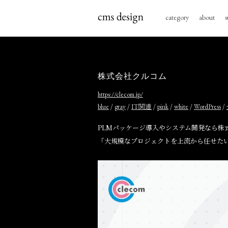
category
about
s
株式会社クルコム
https://clecom.jp/
/
/
/
/
/
/
blue
gray
IT関連
pink
white
WordPress
PLMパッケージ導入やシステム開発なら株
「大規模なプロジェクトを上流から任せた