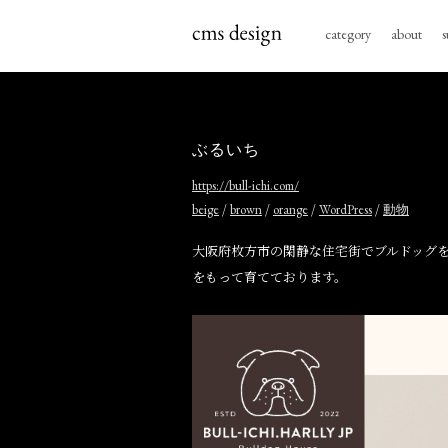
category
about
s
ぶるいち
https://bull-ichi.com/
/
/
/
/
beige
brown
orange
WordPress
動物
大阪府枚方市の閑静な住宅街でブルドッグ
をもって育てております。