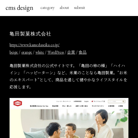
category
about
submit
亀田製菓株式会社
https://www.kamedaseika.co.jp/
/
/
/
/
/
beige
orange
white
WordPress
企業
食品
亀田製菓株式会社の公式サイトです。「亀田の柿の種」「ハイハ
イン」「ハッピーターン」など、米菓のことなら亀田製菓。”お米
のエキスパート”として、商品を通して健やかなライフスタイルを
応援します。