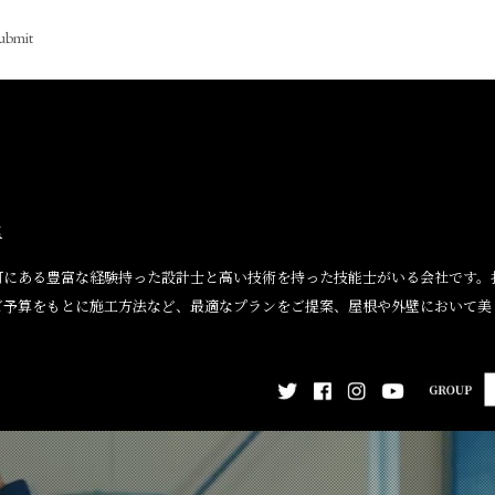
ubmit
連
船町にある豊富な経験持った設計士と高い技術を持った技能士がいる会社です
ご予算をもとに施工方法など、最適なプランをご提案、屋根や外壁において美