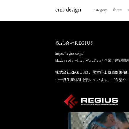
category
about
s
株式会社REGIUS
https://regius.co.jp/
/
/
/
/
/
black
red
white
WordPress
企業
建築関
株式会社REGIUSは、熊本県上益城郡御
で一貫生産体制を敷いています。ご希望や