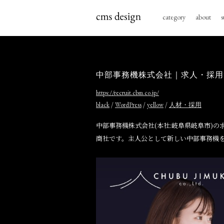
category
about
s
中部事務機株式会社｜求人・採用
https://recruit.cbm.co.jp/
/
/
/
black
WordPress
yellow
人材・採用
中部事務機株式会社(本社:岐阜県岐阜市)
商社です。主人公として新しい中部事務機