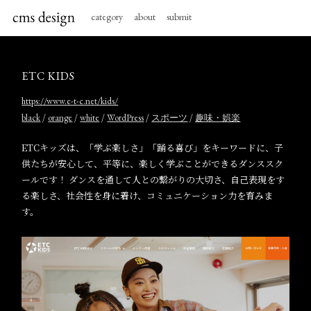
category
about
submit
ETC KIDS
https://www.e-t-c.net/kids/
/
/
/
/
/
black
orange
white
WordPress
スポーツ
趣味・娯楽
ETCキッズは、「学ぶ楽しさ」「踊る喜び」をキーワードに、子
供たちが安心して、平等に、楽しく学ぶことができるダンススク
ールです！ ダンスを通して人との繋がりの大切さ、自己表現をす
る楽しさ、社会性を身に着け、コミュニケーション力を育みま
す。