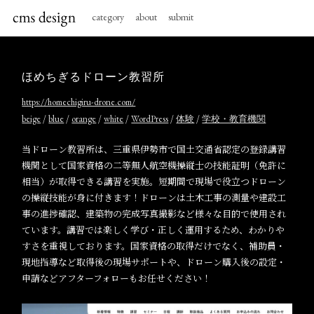
category
about
submit
ほめちぎるドローン教習所
https://homechigiru-drone.com/
/
/
/
/
/
/
beige
blue
orange
white
WordPress
体験
学校・教育機関
当ドローン教習所は、三重県伊勢市で国土交通省認定の登録講習
機関として国家資格の二等無人航空機操縦士の技能証明（免許に
相当）が取得できる講習を実施。短期間で現場で役立つドローン
の操縦技能が身に付きます！ドローンは土木工事の測量や建設工
事の進捗確認、建築物の完成写真撮影など様々な目的で使用され
ています。講習では楽しく学び・正しく運用するため、わかりや
すさを重視しております。国家資格の取得だけでなく、補助員・
現地指導など取得後の現場サポートや、ドローン購入後の設定・
申請などアフターフォローもお任せください！