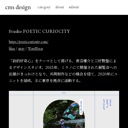
category
about
submit
Studio POETIC CURIOCITY
https://poeticcuriosity.com/
/
/
blue
gray
WordPress
「詩的好奇心」をテーマとして掲げる、青沼優介と三好賢聖によ
るデザインスタジオ。2015年、ミラノにて開催された展覧会への
出展がきっかけとなり、共同制作などの機会を経て、2020年にユ
ニットを結成。主に東京を拠点に活動する。