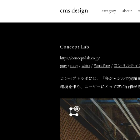
category
about
s
Concept Lab.
https://concept-lab.co.jp/
/
/
/
/
gray
navy
white
WordPress
コンサルティ
コンセプトラボには、「多ジャンルで実績
環境を作り、ユーザーにとって常に価値が