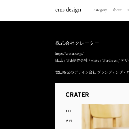
category
about
s
株式会社クレーター
https://crater.co.jp/
/
/
/
/
black
Web制作会社
white
WordPress
デザ
世田谷区のデザイン会社 ブランディング・