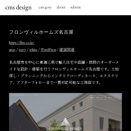
category
about
submit
フロンヴィルホームズ名古屋
https://fhn.co.jp/
/
/
/
/
gray
navy
white
WordPress
建築関連
名古屋市を中心に東海三県で輸入住宅や店舗・医院のオーダーメ
イドな設計・建築を行うフロンヴィルホームズ名古屋です。土地
探し・プランニングからインテリアコーディネート、エクステリ
ア、アフターフォローまで一貫対応可能な工務店です。