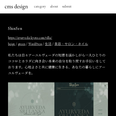
category
about
submit
ShinSen
https://ayurveda-kyoto.com/villa/
/
/
/
/
beige
green
WordPress
生活
美容・サロン・ネイル
私たちは日々アーユルヴェーダの知恵を活かしがら一人ひとりの
ココロとカラダに向き合い本来の自分を取り戻すお手伝いをして
おります。心地よさと共に健康に生きる、あなたの暮らしにアー
ユルヴェーダを。