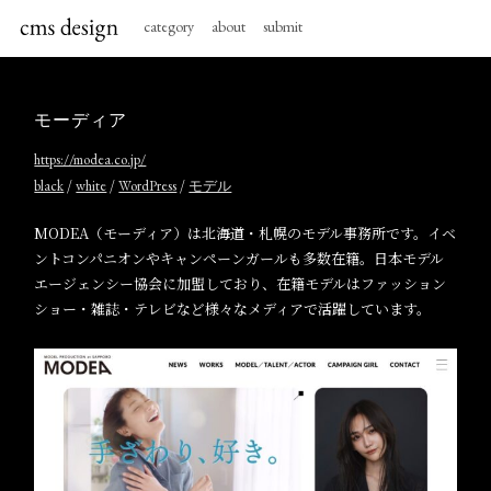
category
about
submit
モーディア
https://modea.co.jp/
/
/
/
black
white
WordPress
モデル
MODEA（モーディア）は北海道・札幌のモデル事務所です。イベ
ントコンパニオンやキャンペーンガールも多数在籍。日本モデル
エージェンシー協会に加盟しており、在籍モデルはファッション
ショー・雑誌・テレビなど様々なメディアで活躍しています。