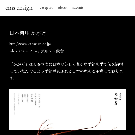
category
about
submit
日本料理 かが万
http://www.kagaman.co.jp/
/
/
white
WordPress
グルメ・飲食
「かが万」はお客さまに日本の美しく豊かな季節を愛で旬を満喫
していただけるよう季節感あふれる日本料理をご用意しておりま
す。