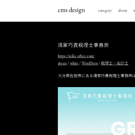
category
about
s
清家巧貴税理士事務所
https://seike-office.com/
/
/
/
green
white
WordPress
税理士・会計士
大分県佐伯市にある清家巧貴税理士事務所は