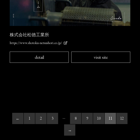
株式会社松徳工業所
https://www.shotoku-netsushori.co.jp/
detail
visit site
…
←
1
2
3
8
9
10
11
12
→