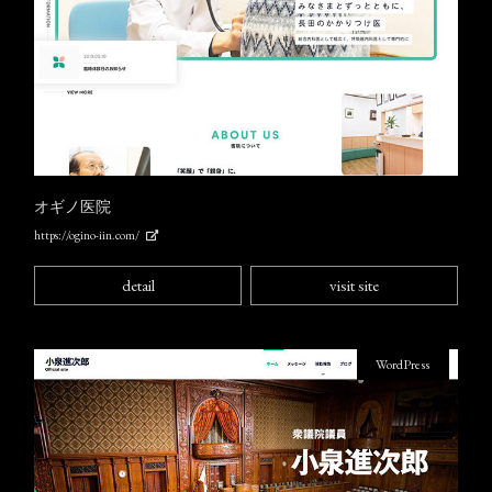
オギノ医院
https://ogino-iin.com/
detail
visit site
WordPress