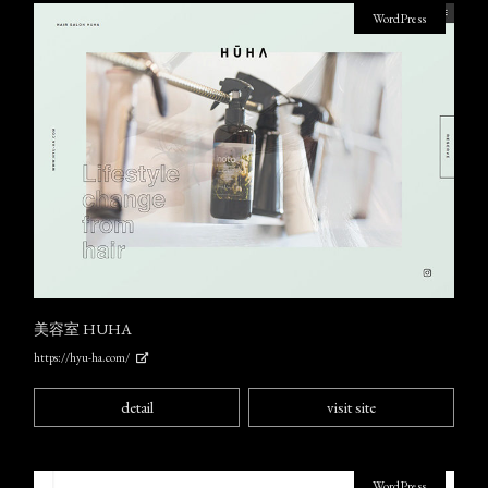
WordPress
美容室 HUHA
https://hyu-ha.com/
detail
visit site
WordPress