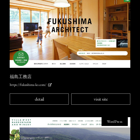
福島工務店
https://fukushima-ko.com/
detail
visit site
WordPress