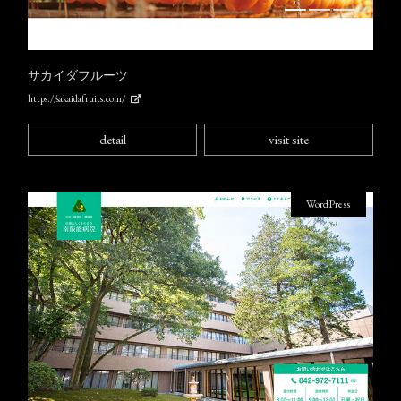
サカイダフルーツ
https://sakaidafruits.com/
detail
visit site
WordPress