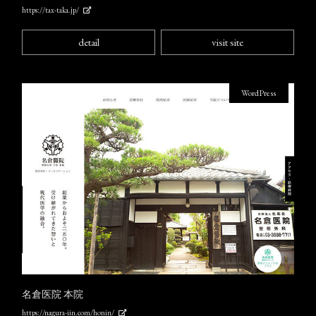
https://tax-taka.jp/
detail
visit site
WordPress
名倉医院 本院
https://nagura-iin.com/honin/