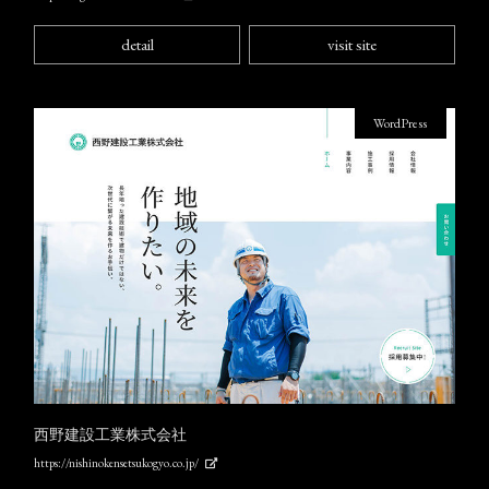
detail
visit site
WordPress
西野建設工業株式会社
https://nishinokensetsukogyo.co.jp/