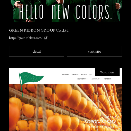
GREEN RIBBON GROUP Co.,Ltd
https://green-ribbon.com/
detail
visit site
WordPress