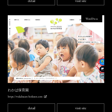
detail
visit site
WordPress
わかば保育園
https://wakabacare-hoikuen.com
detail
visit site