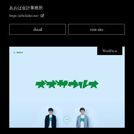
あおば会計事務所
https://aoba-kaikei.net/
detail
visit site
WordPress