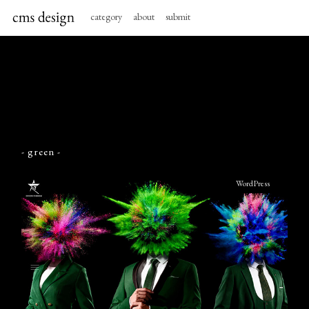
category
about
submit
- green -
WordPress