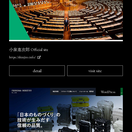
小泉進次郎 Official site
https://shinjiro.info/
detail
visit site
WordPress