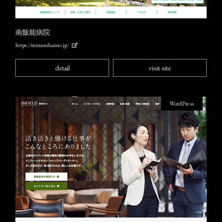
南飯能病院
https://minamihanno.jp/
detail
visit site
WordPress