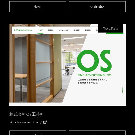
detail
visit site
WordPress
株式会社OS工芸社
https://www.os-art.com/