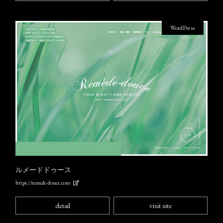
WordPress
ルメードドゥース
https://remede-douce.com
detail
visit site