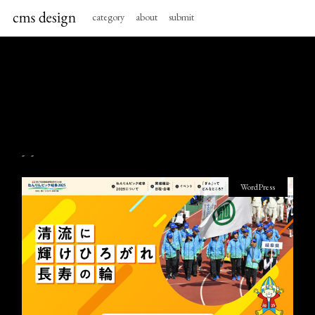
category
about
submit
- -
WordPress