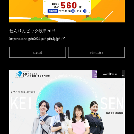
ねんりんピック岐阜2025
https://nenrin-gifu2025.pref.gifu.lg.jp/
detail
visit site
WordPress