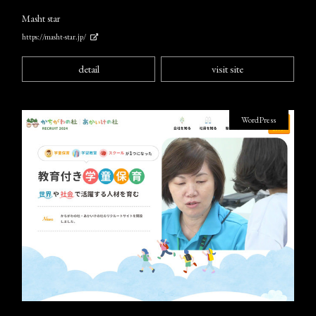
Masht star
https://masht-star.jp/
detail
visit site
WordPress