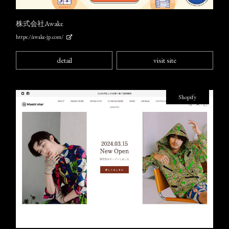
株式会社Awake
https://awake-jp.com/
detail
visit site
Shopify