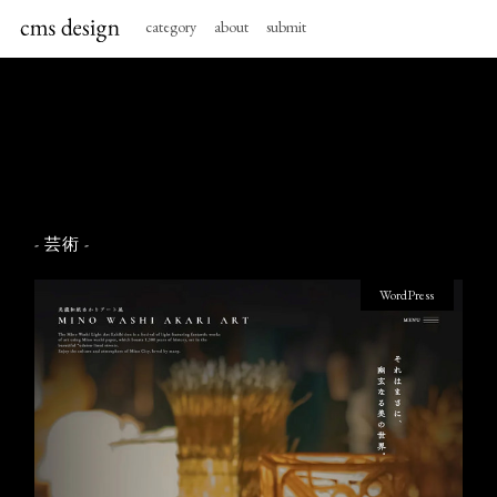
category
about
submit
- 芸術 -
WordPress