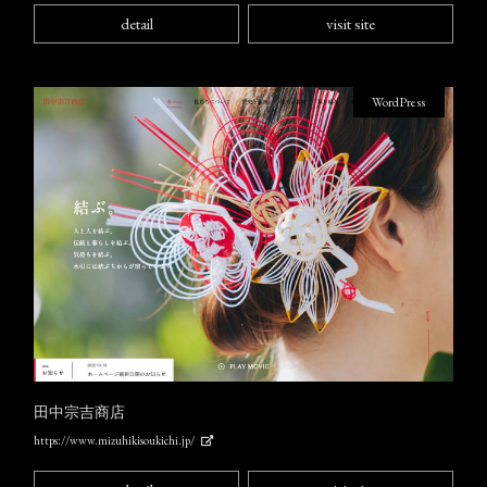
detail
visit site
WordPress
田中宗吉商店
https://www.mizuhikisoukichi.jp/