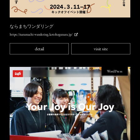
ならまちワンダリング
https://naramachi-wandering.kotohogunara.jp/
detail
visit site
WordPress