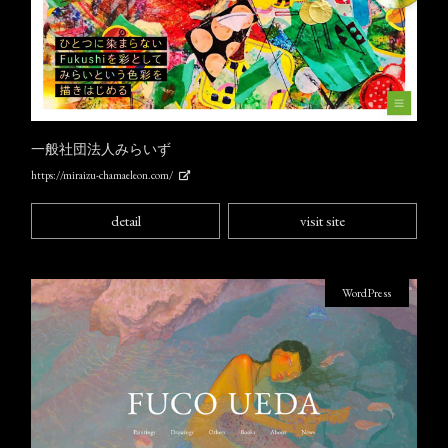
一般社団法人みらいず
https://miraizu-chamaeleon.com/
detail
visit site
WordPress