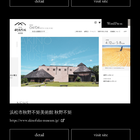
detail
visit site
WordPress
浜松市秋野不矩美術館 秋野不矩
https://www.akinofuku-museum.jp/
detail
visit site