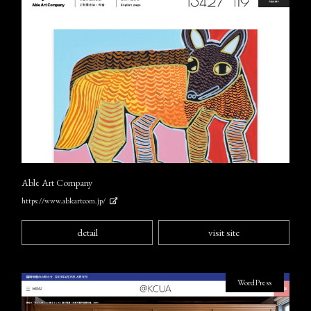
Able Art Company
https://www.ableartcom.jp/
detail
visit site
WordPress