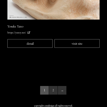
Yosuke Yano
https://yanoy.net/
detail
visit site
1
2
→
copyright cmsdesign all rights reserved.