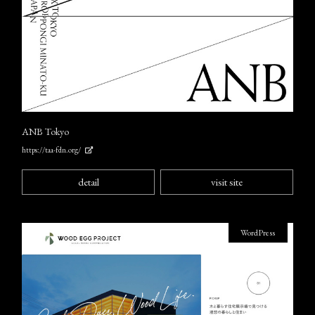
ANB Tokyo
https://taa-fdn.org/
detail
visit site
WordPress