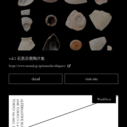
vol.1 石黒宗麿陶片集
https://www.momak.go.jp/senses/abc/ishiguro/
detail
visit site
WordPress