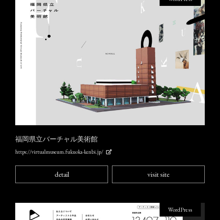
福岡県立バーチャル美術館
https://virtualmuseum.fukuoka-kenbi.jp/
detail
visit site
WordPress