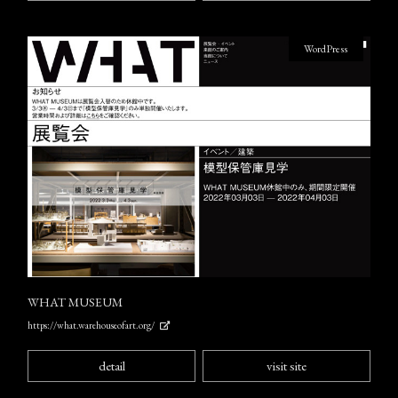
WordPress
WHAT MUSEUM
https://what.warehouseofart.org/
detail
visit site