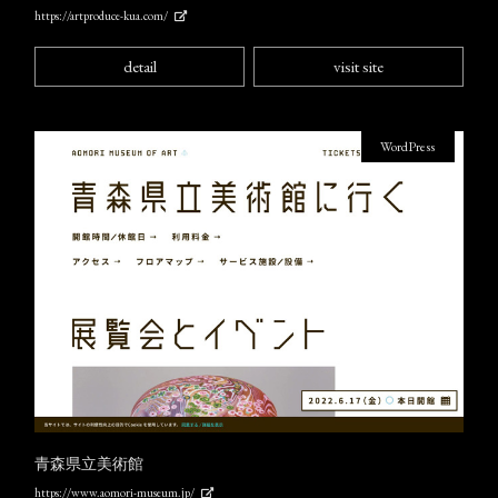
https://artproduce-kua.com/
detail
visit site
WordPress
青森県立美術館
https://www.aomori-museum.jp/