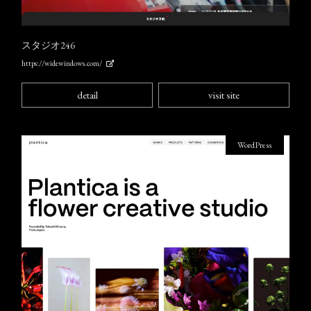
スタジオ246
https://widewindows.com/
detail
visit site
WordPress