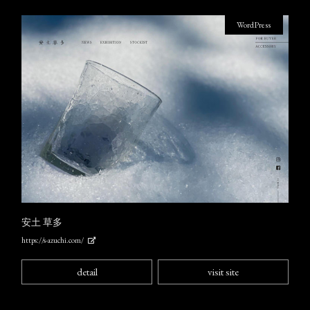
WordPress
安土 草多
https://s-azuchi.com/
detail
visit site