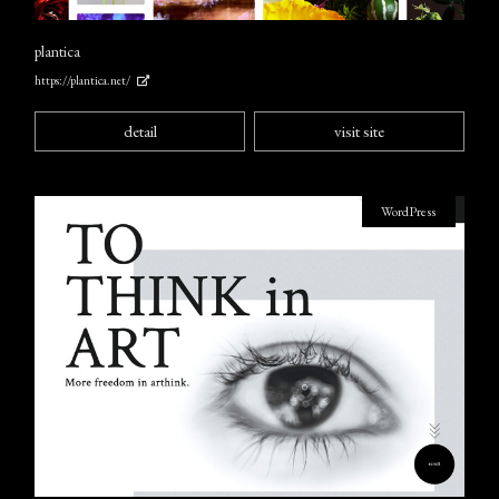
plantica
https://plantica.net/
detail
visit site
WordPress