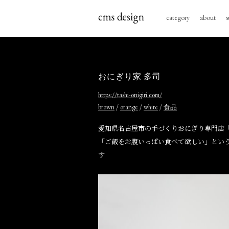
category
about
s
おにぎり家 多司
https://tashi-onigiri.com/
/
/
/
brown
orange
white
食品
愛知県名古屋市の手づくりおにぎり専門店
「ご飯をお腹いっぱい食べて欲しい」とい
す