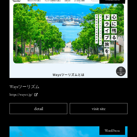
Waysツーリズム
https://ways-t.jp/
detail
visit site
WordPress