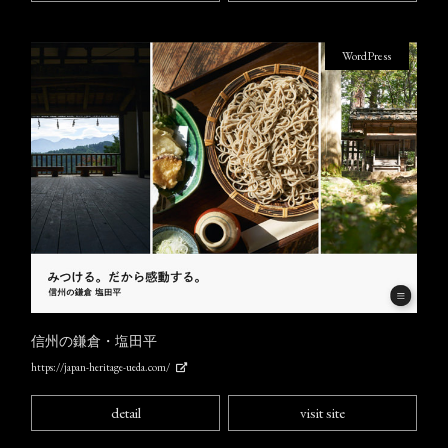
WordPress
信州の鎌倉・塩田平
https://japan-heritage-ueda.com/
detail
visit site