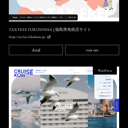
TAX-FREE FUKUSHIMA | 福島県免税店サイト
https://tax-free-fukushima.jp/
detail
visit site
WordPress