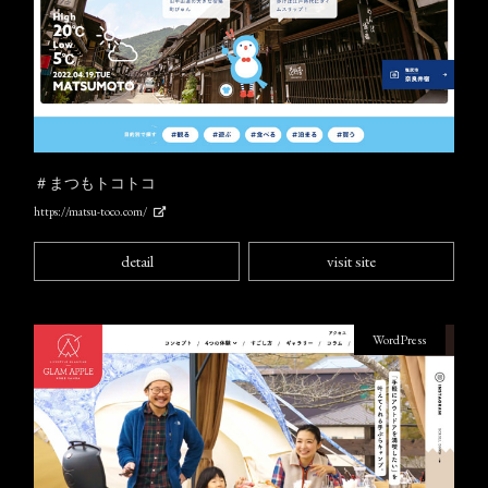
＃まつもトコトコ
https://matsu-toco.com/
detail
visit site
WordPress