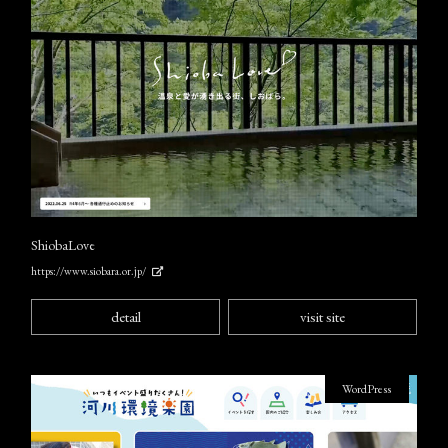
ShiobaLove
https://www.siobara.or.jp/
detail
visit site
WordPress