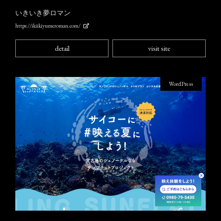
いきいき夢ロマン
https://ikiikiyumeroman.com/
detail
visit site
WordPress