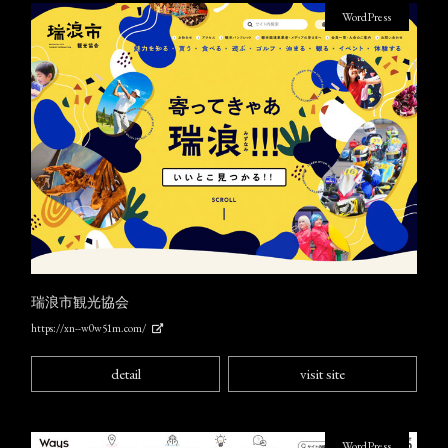
WordPress
瑞浪市観光協会
https://xn--w0w51m.com/
detail
visit site
WordPress