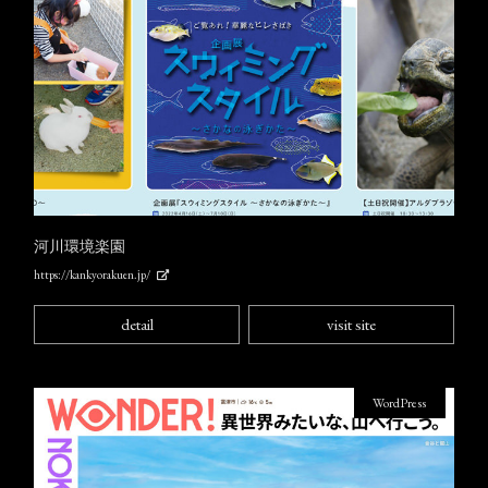
河川環境楽園
https://kankyorakuen.jp/
detail
visit site
WordPress