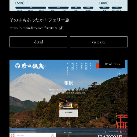
その手もあったか！フェリー旅
https://hanshin-ferry.com/ferrytrip/
detail
visit site
WordPress