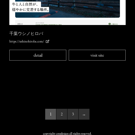
千葉ウシノヒロバ
https://ushinohiroba.com/
detail
visit site
1
2
3
→
copyright cmsdesign all rights reserved.