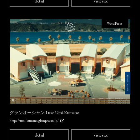
detail
visit site
WordPress
グランオーシャン Luxe Umi-Kumano
https://umi-kumano.glampocean.jp/
detail
visit site