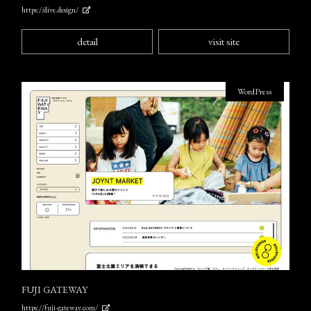
https://dive.design/
detail
visit site
WordPress
FUJI GATEWAY
https://fuji-gateway.com/