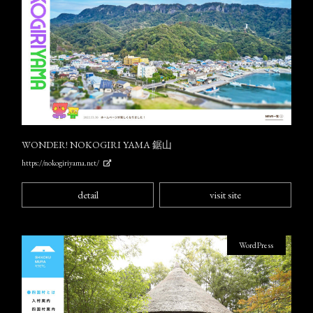
WONDER! NOKOGIRI YAMA 鋸山
https://nokogiriyama.net/
detail
visit site
WordPress