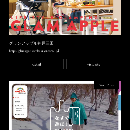
グランアップル神戸三田
https://glamapple.kotobuki-yu.com/
detail
visit site
WordPress