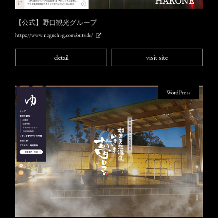
【公式】野口観光グループ
https://www.noguchi-g.com/outside/
detail
visit site
WordPress