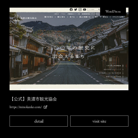
WordPress
【公式】美濃市観光協会
https://minokanko.com/
detail
visit site