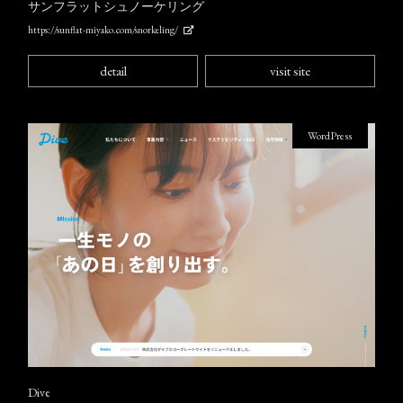
サンフラットシュノーケリング
https://sunflat-miyako.com/snorkeling/
detail
visit site
WordPress
Dive